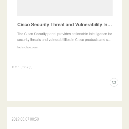
Cisco Security Threat and Vulnerability Intelligence
The Cisco Security portal provides actionable intelligence for
security threats and vulnerabilities in Cisco products and s…
tools.cisco.com
セキュリティ
(
8
)
2019.05.07 00:30