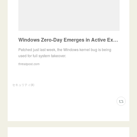
Windows Zero-Day Emerges in Active Exploits
Patched just last week, the Windows kernel bug is being
used for full system takeover.
threatpost.com
セキュリティ
(
8
)