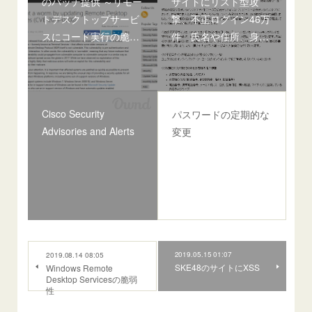
のパッチ提供 ～リモー
サイトにリスト型攻
トデスクトップサービ
撃、不正ログイン46万
スにコード実行の脆…
件 氏名や住所、身…
Cisco Security
パスワードの定期的な
Advisories and Alerts
変更
2019.05.15 01:07
2019.08.14 08:05
SKE48のサイトにXSS
Windows Remote
Desktop Servicesの脆弱
性