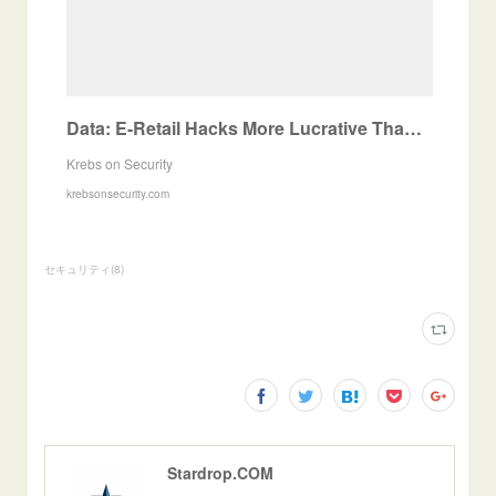
Data: E-Retail Hacks More Lucrative Than Ever — Krebs on Security
Krebs on Security
krebsonsecurity.com
セキュリティ
(
8
)
Stardrop.COM